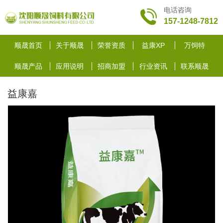
电话咨询
157-1248-7812
顺晟首页
关于顺晟
荣誉资质
益康XP
万饲特
顺晟产品
应用说明
招商加盟
行业资讯
联系顺晟
益康嘉