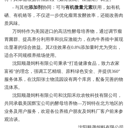
- 与其他
添加剂
协同：可与
有机微量元素
联用，如有机
硒、有机铬等，不仅进一步优化瘤胃发酵效率，还能改善肉
质风味。
万饲特作为美国进口的高活性酵母培养物，通过调节瘤
胃菌群、提高养分利用率和抗应激能力，在肉牛养殖中展现
出显著的综合效益。其Z佳效果在0.8%添加量时尤为突出，
适合不同规模养殖场使用。
沈阳顺晟饲料有限公司秉承“打造健康食品，致力农家
富裕”的理念，强调工艺精细、原料绿色安全、并提供360°
服务体系，在沈阳张士物流园设有两个库房，配备完善的物
流体系。
沈阳顺晟饲料有限公司和沈阳禾欣农牧科技有限公司，
共同承载美国辉宝公司的酵母培养物—万饲特在北方地区的
业务及用户服务，欢迎各位养殖户朋友及饲料厂客户前来参
观洽谈。
沈阳顺晟饲料有限公司