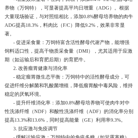
养物（万饲特），可显著提高平均日增重（ADG）。根据
大量现场验证，与对照组相比，添加0.8%酵母培养物的肉牛
ADG提高18.3%，料肉比（F/C）降低9.2%，效果非常显
著。
- 促进采食量：万饲特富含活性酵母代谢产物，能增强
饲料适口性，提高干物质采食量（DMI），尤其适用于应激
期（如运输后和育肥后期）的育肥牛。
2. 改善瘤胃健康与消化率
- 稳定瘤胃微生态平衡：万饲特中的活性酵母成分，可
促进纤维分解菌和乳酸菌增殖，降低瘤胃酸中毒风险，维持
稳定的厌氧环境。
- 提升纤维消化率：添加0.8%酵母培养物可使肉牛对中
性洗涤纤维（NDF）和酸性洗涤纤维（ADF）的消化率分别
提高13.3%和13.6%，同时提高能量（GE）利用率9.3%。
3. 抗应激与免疫调节
- 缓解运输应激：万饲特中的免疫多糖（如甘露寡糖）