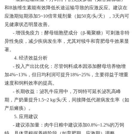
和B族维生素能有效降低长途运输导致的应激反应。建议在
应激期短期添加5~10倍常规剂量（如50克/头/天），3天内可
见健康状态明显改善。
- 增强免疫力：酵母细胞壁成分（β-葡聚糖）可刺激非特
异性免疫，减少疾病发生率，尤其对犊牛和育肥母牛效果显
著。
4. 经济效益分析
- 投入产出比优化：尽管饲料成本因添加酵母培养物增
加4%~13%，但日均利润可提升18%~25%，主要得益于增重
速度和饲料效率的提高。
- 长期收益：泌乳牛应用中，万饲特可延长泌乳高峰
期，产奶量提升1.5~2 kg/头/天，间接降低代谢病发生率（如
产后瘫痪）。
5. 应用建议
- 建议添加量：肉牛日粮中建议添加0.8%~1.2%的万饲
特，具体需根据养殖阶段（如育肥期、应激期）调整。