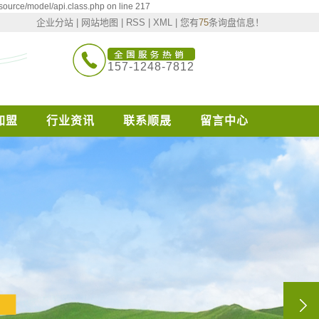
source/model/api.class.php on line 217
企业分站
|
网站地图
|
RSS
|
XML
|
您有
75
条询盘信息！
157-1248-7812
加盟
行业资讯
联系顺晟
留言中心