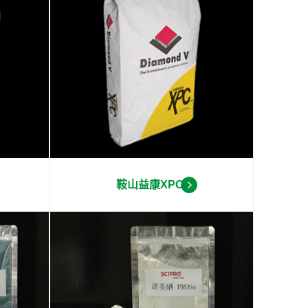
鞍山益康XPC