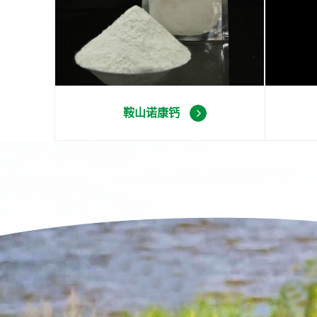
鞍山诺康钙