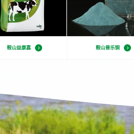
鞍山益康嘉
鞍山普乐铜