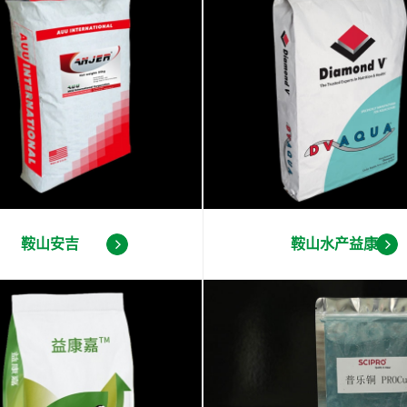
鞍山安吉
鞍山水产益康