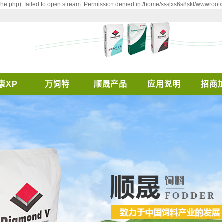
e.php): failed to open stream: Permission denied in /home/ssslxs6s8skl/wwwroot/
康XP
万饲特
顺晟产品
应用说明
招商