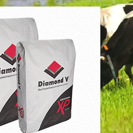
诺康钙
提高乳产量和乳
产品特点:
提高畜禽免疫能力，一定
果很好。促进畜生长，提高