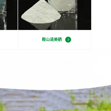
鞍山诺美硒