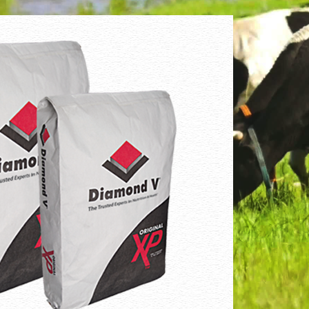
诺康钙
提高乳产量和乳
产品特点:
提高畜禽免疫能力，一定
果很好。促进畜生长，提高