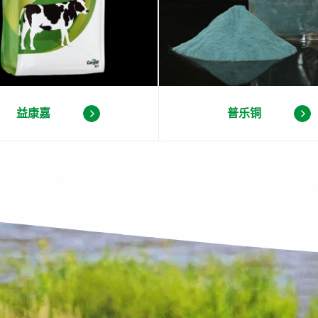
益康嘉
普乐铜