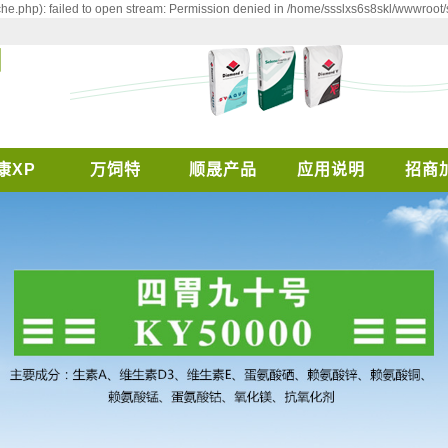
e.php): failed to open stream: Permission denied in /home/ssslxs6s8skl/wwwroot/
康XP
万饲特
顺晟产品
应用说明
招商