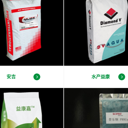
安吉
水产益康