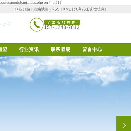
source/model/api.class.php on line 217
企业分站
|
网站地图
|
RSS
|
XML
|
您有
75
条询盘信息！
157-1248-7812
加盟
行业资讯
联系顺晟
留言中心