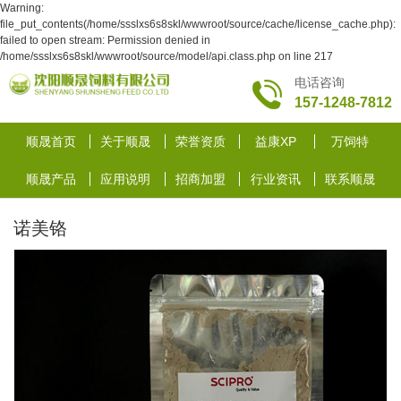
Warning:
file_put_contents(/home/ssslxs6s8skl/wwwroot/source/cache/license_cache.php):
failed to open stream: Permission denied in
/home/ssslxs6s8skl/wwwroot/source/model/api.class.php on line 217
电话咨询
157-1248-7812
顺晟首页
关于顺晟
荣誉资质
益康XP
万饲特
顺晟产品
应用说明
招商加盟
行业资讯
联系顺晟
诺美铬