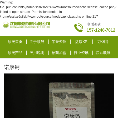
Warning:
file_put_contents(/home/ssslxs6s8skl/wwwroot/source/cache/license_cache.php):
failed to open stream: Permission denied in
/home/ssslxs6s8skl/wwwroot/source/model/api.class.php on line 217
电话咨询
157-1248-7812
顺晟首页
关于顺晟
荣誉资质
益康XP
万饲特
顺晟产品
应用说明
招商加盟
行业资讯
联系顺晟
诺康钙